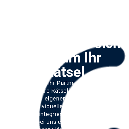
Menü
Bei uns dreht sich
alles um Ihr
Rätsel
Wir sind Ihr Partner für online
spielbare Rätselinhalte! Ob in
unserem eigenen Spieleportal für
den individuellen Spielspaß oder
nahtlos integriert in Ihre Website –
bei uns erwarten Sie